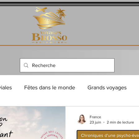
viales
Fêtes dans le monde
Grands voyages
s
Vacances au bord de la mer
Sur l’eau, entre ci
France
23 juin
2 min de lecture
Chroniques d'une psycho-év
s de voyage
Chroniques d'une psycho-évadologue