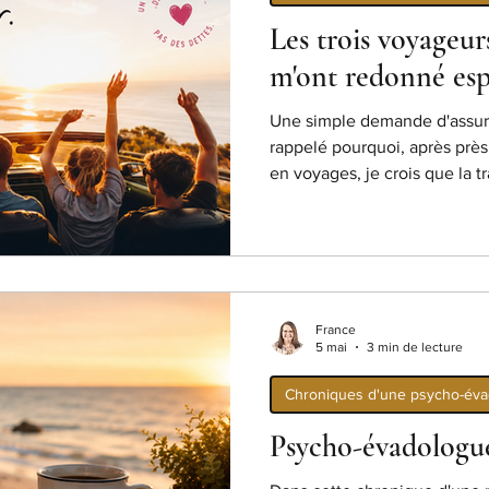
Les trois voyageur
m'ont redonné esp
Une simple demande d'assur
rappelé pourquoi, après prè
en voyages, je crois que la tra
partie du voyage.
France
5 mai
3 min de lecture
Chroniques d'une psycho-év
Psycho-évadologues.