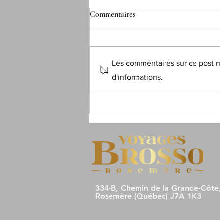
Commentaires
Les commentaires sur ce post ne
d'informations.
Voici 16 découvertes, anecdotes et
observations que je ne m'attendais
pas à faire au Pérou.
334-B, Chemin de la Grande-Côte
Rosemère (Québec) J7A 1K3