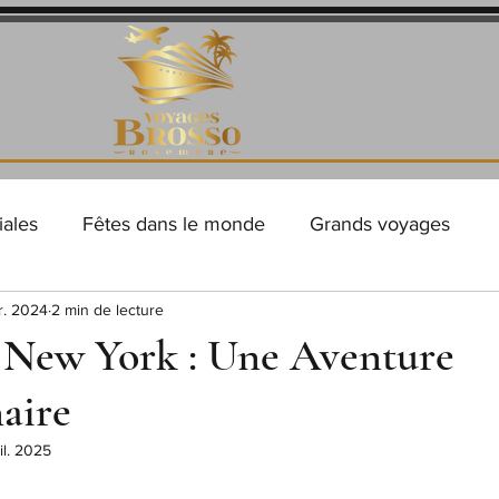
iales
Fêtes dans le monde
Grands voyages
r. 2024
2 min de lecture
Vacances au bord de la mer
Sur l’eau, entre cie
 New York : Une Aventure
aire
s de voyage
Chroniques d'une psycho-évadologue
uil. 2025