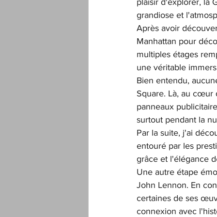
plaisir d'explorer, la
grandiose et l'atmos
Après avoir découver
Manhattan pour décou
multiples étages remp
une véritable immers
Bien entendu, aucune
Square. Là, au cœur de
panneaux publicitaires
surtout pendant la nui
Par la suite, j'ai déc
entouré par les presti
grâce et l'élégance d
Une autre étape émou
John Lennon. En con
certaines de ses œuvr
connexion avec l'histoi