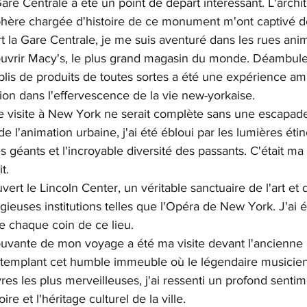
 Gare Centrale a été un point de départ intéressant. L'archi
phère chargée d'histoire de ce monument m'ont captivé d
t la Gare Centrale, je me suis aventuré dans les rues ani
vrir Macy's, le plus grand magasin du monde. Déambuler
lis de produits de toutes sortes a été une expérience am
ion dans l'effervescence de la vie new-yorkaise.
 visite à New York ne serait complète sans une escapad
 l'animation urbaine, j'ai été ébloui par les lumières étin
 géants et l'incroyable diversité des passants. C'était ma p
t.
ouvert le Lincoln Center, un véritable sanctuaire de l'art et 
gieuses institutions telles que l'Opéra de New York. J'ai ét
e chaque coin de ce lieu.
vante de mon voyage a été ma visite devant l'ancienne 
templant cet humble immeuble où le légendaire musicien
es les plus merveilleuses, j'ai ressenti un profond sentim
re et l'héritage culturel de la ville.