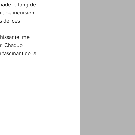
nade le long de 
u'une incursion 
s délices 
hissante, me 
ir. Chaque 
fascinant de la 