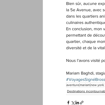
Bien sûr, aucune exp
la 5e Avenue, avec se
dans les quartiers ani
culinaires authentiqu
En conclusion, mon v
permettant de découvr
quartier, chaque mon
diversité et de la vita
Nous l'avons visité p
Mariam Baghdi, stagi
#VoyagesSignéBros
aventure
mariam
new york
Destinations incontournab