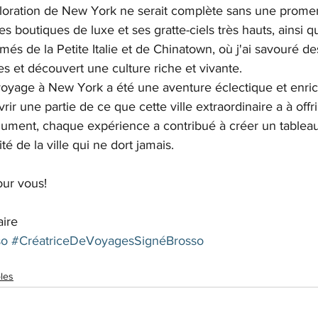
loration de New York ne serait complète sans une prome
s boutiques de luxe et ses gratte-ciels très hauts, ainsi q
més de la Petite Italie et de Chinatown, où j'ai savouré de
es et découvert une culture riche et vivante.
oyage à New York a été une aventure éclectique et enric
ir une partie de ce que cette ville extraordinaire a à offr
ument, chaque expérience a contribué à créer un tableau 
lité de la ville qui ne dort jamais.
our vous!
aire
so
#CréatriceDeVoyagesSignéBrosso
les