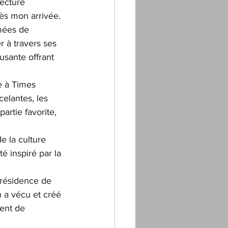
tecture 
ès mon arrivée.
mées de 
 à travers ses 
usante offrant 
e à Times 
celantes, les 
artie favorite, 
de la culture 
é inspiré par la 
résidence de 
 a vécu et créé 
ent de 