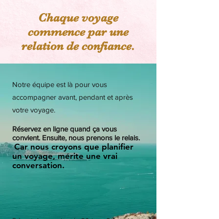
Chaque voyage
commence par une
relation de confiance.
​Notre équipe est là pour vous
accompagner avant, pendant et après
votre voyage.
Réservez en ligne quand ça vous
convient. Ensuite, nous prenons le relais.
Car nous croyons que planifier
un voyage, mérite une vrai
conversation.