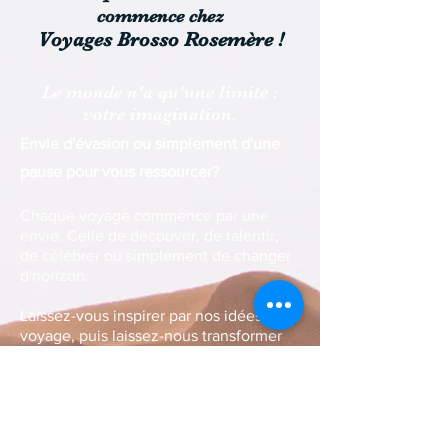
commence chez
Voyages Brosso Rosemère !
Le monde n'a qu'une limite :
votre imagination.
Envie d'évasion ou simplement d'une
pause pour vous ressourcer?
Chaque voyage commence par une
envie. Celle de découvrir, de ralentir,
de célébrer ou simplement de changer
d'horizon.
Laissez-vous inspirer par nos idées de
voyage, puis laissez-nous transformer
cette envie en une expérience
soigneusement conçue pour vous.