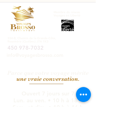
Membre du réseau
Voyages en Liberté
334-B, Chemin de la Grande-Côte,
Rosemère (Québec) J7A 1K3
450 978-7032
info@voyagesbrosso.com
Parce que votre voyage mérite
une vraie
conversation.
Ouvert 7 jours sur 7
Lun. au ven. • 10 h à 18 h
Sam. et dim. • 10 h à 16 h