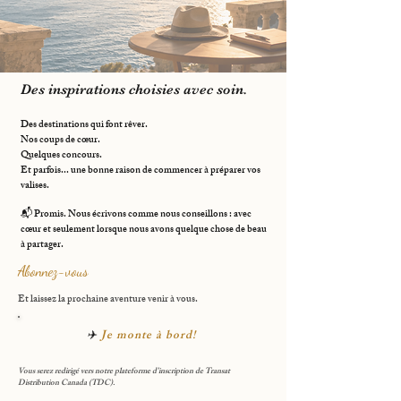
Des inspirations choisies avec soin.
Des destinations qui font rêver.
Nos coups de cœur.
Quelques concours.
Et parfois... une bonne raison de commencer à préparer vos
valises.
📬 Promis. Nous écrivons comme nous conseillons :
avec
cœur et seulement lorsque nous avons quelque chose de beau
à partager.
Abonnez-vous​
Et laissez la prochaine aventure venir à vous.
✈️
Je monte à bord!
​Vous serez redirigé vers notre plateforme d’inscription de Transat
Distribution Canada (TDC).