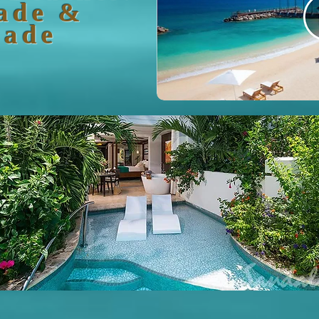
ade &
bade