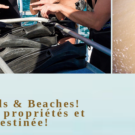
als & Beaches
!
 propriétés et
destinée
!