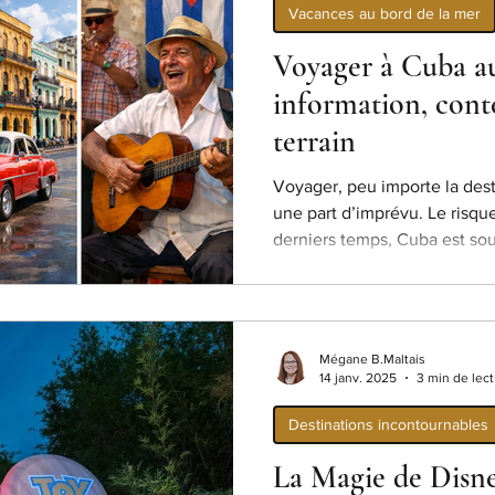
Vacances au bord de la mer
Voyager à Cuba au
information, conte
terrain
Voyager, peu importe la dest
une part d’imprévu. Le risqu
derniers temps, Cuba est sou
médiatiques, associée à des 
coupures d’électricité, diffi
normal que plusieurs voyage
L’objectif de ce blog n’est n
Mégane B.Maltais
décourager un voyage à Cuba
14 janv. 2025
3 min de lec
situation actuelle de façon fa
Destinations incontournables
La Magie de Disn