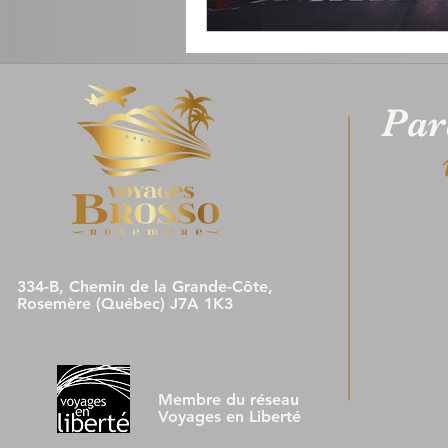
Par
334-B, Chemin de la Grande-Côte,
Rosemère (Québec) J7A 1K3
Membre du réseau
Voyages en Liberté