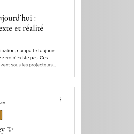
jourd’hui :
xte et réalité
ination, comporte toujours
e zéro n’existe pas. Ces
vent sous les projecteurs
mots qui inquiètent : pénuries,
cultés économiques. Il est donc
urs se posent des questions.
i d’encourager ni de
, mais bien de présenter la
ture
ctuell
ey ✨