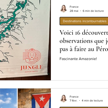
s
Vacances au bord de la mer
Sur l’eau, entre ci
France
28 mai
6 min de lecture
Destinations incontournables
s de voyage
Chroniques d'une psycho-évadologue
Voici 16 découvert
observations que j
pas à faire au Péro
Fascinante Amazonie!
France
7 févr.
4 min de lecture