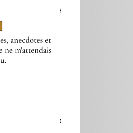
el et mer
es, anecdotes et
e ne m'attendais
u.