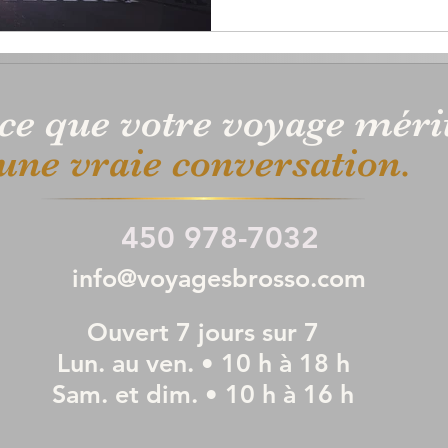
ce que votre voyage méri
une vraie
conversation.
450 978-7032
info@voyagesbrosso.com
Ouvert 7 jours sur 7
Lun. au ven. • 10 h à 18 h
Sam. et dim. • 10 h à 16 h