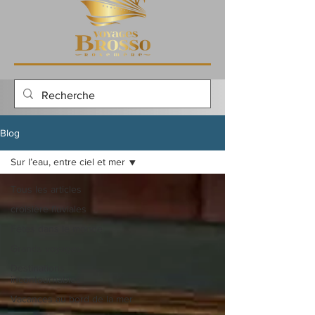
Blog
Sur l’eau, entre ciel et mer
Tous les articles
croisière fluviales
Fêtes dans le monde
Grands voyages
Destinations
incontournables
Vacances au bord de la mer